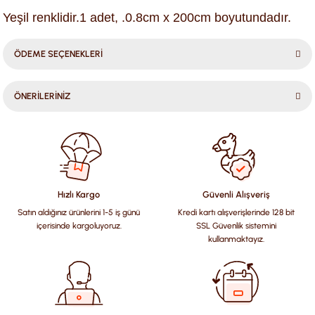
Yeşil renklidir.1 adet, .0.8cm x 200cm boyutundadır.
ÖDEME SEÇENEKLERİ
ÖNERİLERİNİZ
Bu ürünün fiyat bilgisi, resim, ürün açıklamalarında ve diğer
konularda yetersiz gördüğünüz noktaları öneri formunu
kullanarak tarafımıza iletebilirsiniz.
Görüş ve önerileriniz için teşekkür ederiz.
Hızlı Kargo
Güvenli Alışveriş
Satın aldığınız ürünlerini 1-5 iş günü
Kredi kartı alışverişlerinde 128 bit
Ürün resmi kalitesiz, bozuk veya görüntülenemiyor.
içerisinde kargoluyoruz.
SSL Güvenlik sistemini
Ürün açıklamasında eksik bilgiler bulunuyor.
kullanmaktayız.
Ürün bilgilerinde hatalar bulunuyor.
Ürün fiyatı diğer sitelerden daha pahalı.
Bu ürüne benzer farklı alternatifler olmalı.