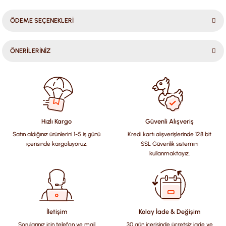
ÖDEME SEÇENEKLERİ
ÖNERİLERİNİZ
Bu ürünün fiyat bilgisi, resim, ürün açıklamalarında ve diğer
konularda yetersiz gördüğünüz noktaları öneri formunu
kullanarak tarafımıza iletebilirsiniz.
Görüş ve önerileriniz için teşekkür ederiz.
Hızlı Kargo
Güvenli Alışveriş
Satın aldığınız ürünlerini 1-5 iş günü
Kredi kartı alışverişlerinde 128 bit
Ürün resmi kalitesiz, bozuk veya görüntülenemiyor.
içerisinde kargoluyoruz.
SSL Güvenlik sistemini
Ürün açıklamasında eksik bilgiler bulunuyor.
kullanmaktayız.
Ürün bilgilerinde hatalar bulunuyor.
Ürün fiyatı diğer sitelerden daha pahalı.
Bu ürüne benzer farklı alternatifler olmalı.
İletişim
Kolay İade & Değişim
Sorularınız için telefon ve mail
30 gün içerisinde ücretsiz iade ve