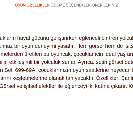
ÜRÜN ÖZELLİKLERİ
ÖDEME SEÇENEKLERİ
ÖNERİLERİNİZ
arın hayal gücünü geliştirirken eğlenceli bir tren yolcu
ulmaz bir oyun deneyimi yaşatır. Hem görsel hem de işitse
zemelerden üretilen bu oyuncak, çocuklar için ideal yaş a
r, etkileşimli bir yolculuk sunar. Ayrıca, setin görsel deta
eti 699-69A, çocuklarınızın oyun saatlerine heyecan ka
larını keşfetmelerine olanak tanıyacaktır. Özellikler: Şarj
Görsel ve işitsel efektler ile eğlenceyi iki katına çıkarır
ularda yetersiz gördüğünüz noktaları öneri formunu kullanarak tara