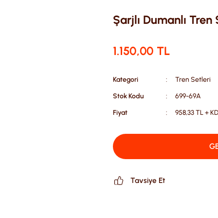
Şarjlı Dumanlı Tren
1.150,00 TL
Kategori
Tren Setleri
Stok Kodu
699-69A
Fiyat
958,33 TL + K
GE
Tavsiye Et