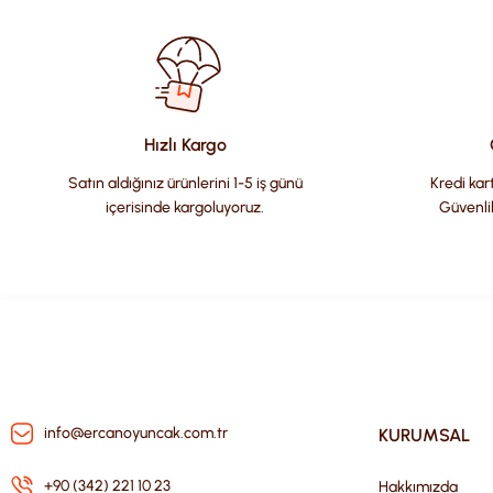
Görüş ve önerileriniz için teşekkür ederiz.
Ürün resmi kalitesiz, bozuk veya görüntülenemiyor.
Ürün açıklamasında eksik bilgiler bulunuyor.
Ürün bilgilerinde hatalar bulunuyor.
Hızlı Kargo
Ürün fiyatı diğer sitelerden daha pahalı.
Satın aldığınız ürünlerini 1-5 iş günü
Kredi kart
Bu ürüne benzer farklı alternatifler olmalı.
içerisinde kargoluyoruz.
Güvenli
info@ercanoyuncak.com.tr
KURUMSAL
+90 (342) 221 10 23
Hakkımızda