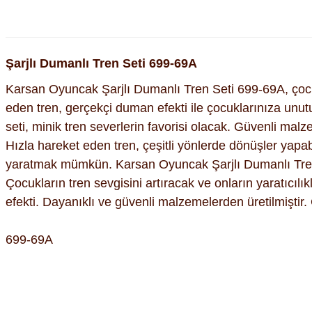
Şarjlı Dumanlı Tren Seti 699-69A
Karsan Oyuncak Şarjlı Dumanlı Tren Seti 699-69A, çocukl
eden tren, gerçekçi duman efekti ile çocuklarınıza unut
seti, minik tren severlerin favorisi olacak. Güvenli mal
Hızla hareket eden tren, çeşitli yönlerde dönüşler yapabili
yaratmak mümkün. Karsan Oyuncak Şarjlı Dumanlı Tren S
Çocukların tren sevgisini artıracak ve onların yaratıcılık
efekti. Dayanıklı ve güvenli malzemelerden üretilmiştir. 
699-69A
Bu ürünün fiyat bilgisi, resim, ürün açıklamalarında ve diğer kon