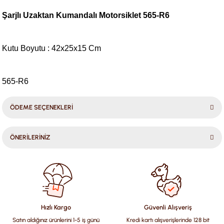
Şarjlı Uzaktan Kumandalı Motorsiklet 565-R6
Kutu Boyutu : 42x25x15 Cm
565-R6
ÖDEME SEÇENEKLERİ
ÖNERİLERİNİZ
Bu ürünün fiyat bilgisi, resim, ürün açıklamalarında ve diğer
konularda yetersiz gördüğünüz noktaları öneri formunu
kullanarak tarafımıza iletebilirsiniz.
Görüş ve önerileriniz için teşekkür ederiz.
Hızlı Kargo
Güvenli Alışveriş
Satın aldığınız ürünlerini 1-5 iş günü
Kredi kartı alışverişlerinde 128 bit