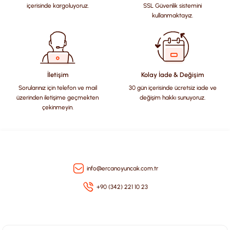
Ürün resmi kalitesiz, bozuk veya görüntülenemiyor.
içerisinde kargoluyoruz.
SSL Güvenlik sistemini
Ürün açıklamasında eksik bilgiler bulunuyor.
kullanmaktayız.
Ürün bilgilerinde hatalar bulunuyor.
Ürün fiyatı diğer sitelerden daha pahalı.
Bu ürüne benzer farklı alternatifler olmalı.
İletişim
Kolay İade & Değişim
Sorularınız için telefon ve mail
30 gün içerisinde ücretsiz iade ve
üzerinden iletişime geçmekten
değişim hakkı sunuyoruz.
çekinmeyin.
Gönder
info@ercanoyuncak.com.tr
+90 (342) 221 10 23