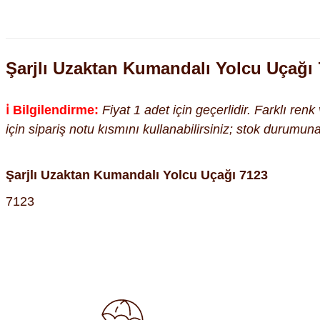
Şarjlı Uzaktan Kumandalı Yolcu Uçağı
ℹ️ Bilgilendirme:
Fiyat 1 adet için geçerlidir. Farklı ren
için sipariş notu kısmını kullanabilirsiniz; stok durumu
Şarjlı Uzaktan Kumandalı Yolcu Uçağı 7123
7123
Bu ürünün fiyat bilgisi, resim, ürün açıklamalarında ve diğer kon
Görüş ve önerileriniz için teşekkür ederiz.
Ürün resmi kalitesiz, bozuk veya görüntülenemiyor.