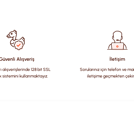
ularda yetersiz gördüğünüz noktaları öneri formunu kullanarak tara
Güvenli Alışveriş
İletişim
ı alışverişlerinde 128 bit SSL
Sorularınız için telefon ve ma
k sistemini kullanmaktayız.
iletişime geçmekten çeki
Gönder