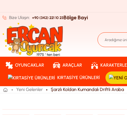
Bölge Bayi
Bize Ulaşın:
+90 (342) 221 10 23
OYUNCAKLAR
ARAÇLAR
KARAKTERLE
KIRTASIYE ÜRÜNLERI
Yeni Gelenler
Şarzlı Koldan Kumandalı Driftli Araba