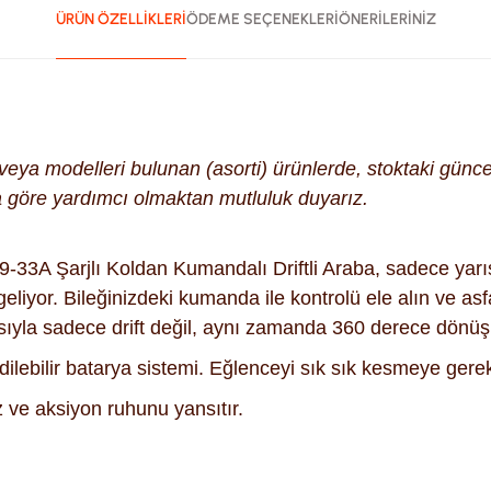
ÜRÜN ÖZELLİKLERİ
ÖDEME SEÇENEKLERİ
ÖNERİLERİNİZ
k veya modelleri bulunan (asorti) ürünlerde, stoktaki gün
na göre yardımcı olmaktan mutluluk duyarız.
-33A Şarjlı Koldan Kumandalı Driftli Araba, sadece yarış
liyor. Bileğinizdeki kumanda ile kontrolü ele alın ve asfa
ıyla sadece drift değil, aynı zamanda 360 derece dönüşler
 edilebilir batarya sistemi. Eğlenceyi sık sık kesmeye ger
 ve aksiyon ruhunu yansıtır.