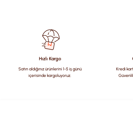
Bu ürünün fiyat bilgisi, resim, ürün açıklamalarında ve diğer kon
Görüş ve önerileriniz için teşekkür ederiz.
Ürün resmi kalitesiz, bozuk veya görüntülenemiyor.
Ürün açıklamasında eksik bilgiler bulunuyor.
Ürün bilgilerinde hatalar bulunuyor.
Hızlı Kargo
Ürün fiyatı diğer sitelerden daha pahalı.
Satın aldığınız ürünlerini 1-5 iş günü
Kredi kart
Bu ürüne benzer farklı alternatifler olmalı.
içerisinde kargoluyoruz.
Güvenli