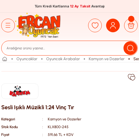
Tüm Kredi Kartlarına
12 Ay Taksit
Avantajı
Oyuncaklar
Oyuncak Arabalar
Kamyon ve Dozerler
Ses
Sesli Işıklı Müzikli 1:24 Vinç Tır
Kategori
Kamyon ve Dozerler
Stok Kodu
KLX800-245
Fiyat
591,66 TL + KDV