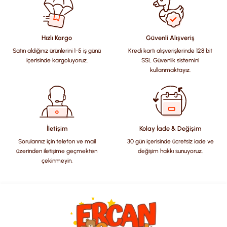
konularda yetersiz gördüğünüz noktaları öneri formunu
kullanarak tarafımıza iletebilirsiniz.
Görüş ve önerileriniz için teşekkür ederiz.
Hızlı Kargo
Güvenli Alışveriş
Satın aldığınız ürünlerini 1-5 iş günü
Kredi kartı alışverişlerinde 128 bit
Ürün resmi kalitesiz, bozuk veya görüntülenemiyor.
içerisinde kargoluyoruz.
SSL Güvenlik sistemini
Ürün açıklamasında eksik bilgiler bulunuyor.
kullanmaktayız.
Ürün bilgilerinde hatalar bulunuyor.
Ürün fiyatı diğer sitelerden daha pahalı.
Bu ürüne benzer farklı alternatifler olmalı.
İletişim
Kolay İade & Değişim
Sorularınız için telefon ve mail
30 gün içerisinde ücretsiz iade ve
üzerinden iletişime geçmekten
değişim hakkı sunuyoruz.
çekinmeyin.
Gönder