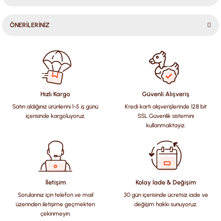
ÖNERİLERİNİZ
Bu ürünün fiyat bilgisi, resim, ürün açıklamalarında ve diğer
konularda yetersiz gördüğünüz noktaları öneri formunu
kullanarak tarafımıza iletebilirsiniz.
Görüş ve önerileriniz için teşekkür ederiz.
Hızlı Kargo
Güvenli Alışveriş
Satın aldığınız ürünlerini 1-5 iş günü
Kredi kartı alışverişlerinde 128 bit
Ürün resmi kalitesiz, bozuk veya görüntülenemiyor.
içerisinde kargoluyoruz.
SSL Güvenlik sistemini
Ürün açıklamasında eksik bilgiler bulunuyor.
kullanmaktayız.
Ürün bilgilerinde hatalar bulunuyor.
Ürün fiyatı diğer sitelerden daha pahalı.
Bu ürüne benzer farklı alternatifler olmalı.
İletişim
Kolay İade & Değişim
Sorularınız için telefon ve mail
30 gün içerisinde ücretsiz iade ve
üzerinden iletişime geçmekten
değişim hakkı sunuyoruz.
çekinmeyin.