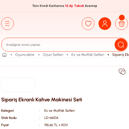
Tüm Kredi Kartlarına
12 Ay Taksit
Avantajı
Oyuncaklar
Oyun Setleri
Ev ve Mutfak Setleri
Sipariş Ek
Sipariş Ekranlı Kahve Makinesi Seti
Kategori
Ev ve Mutfak Setleri
Stok Kodu
LD-6610A
Fiyat
916,66 TL + KDV