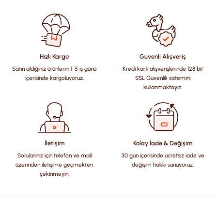
Bu ürünün fiyat bilgisi, resim, ürün açıklamalarında ve diğer
konularda yetersiz gördüğünüz noktaları öneri formunu
kullanarak tarafımıza iletebilirsiniz.
Görüş ve önerileriniz için teşekkür ederiz.
Hızlı Kargo
Güvenli Alışveriş
Satın aldığınız ürünlerini 1-5 iş günü
Kredi kartı alışverişlerinde 128 bit
Ürün resmi kalitesiz, bozuk veya görüntülenemiyor.
içerisinde kargoluyoruz.
SSL Güvenlik sistemini
Ürün açıklamasında eksik bilgiler bulunuyor.
kullanmaktayız.
Ürün bilgilerinde hatalar bulunuyor.
Ürün fiyatı diğer sitelerden daha pahalı.
Bu ürüne benzer farklı alternatifler olmalı.
İletişim
Kolay İade & Değişim
Sorularınız için telefon ve mail
30 gün içerisinde ücretsiz iade ve
üzerinden iletişime geçmekten
değişim hakkı sunuyoruz.
çekinmeyin.
Gönder