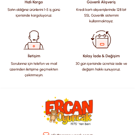
Hızlı Kargo
Güvenli Alışveriş
Satın aldığınız ürünlerini 1-5 iş günü
Kredi kartı alışverişlerinde 128 bit
Ürün resmi kalitesiz, bozuk veya görüntülenemiyor.
içerisinde kargoluyoruz.
SSL Güvenlik sistemini
Ürün açıklamasında eksik bilgiler bulunuyor.
kullanmaktayız.
Ürün bilgilerinde hatalar bulunuyor.
Ürün fiyatı diğer sitelerden daha pahalı.
Bu ürüne benzer farklı alternatifler olmalı.
İletişim
Kolay İade & Değişim
Sorularınız için telefon ve mail
30 gün içerisinde ücretsiz iade ve
üzerinden iletişime geçmekten
değişim hakkı sunuyoruz.
çekinmeyin.
Gönder