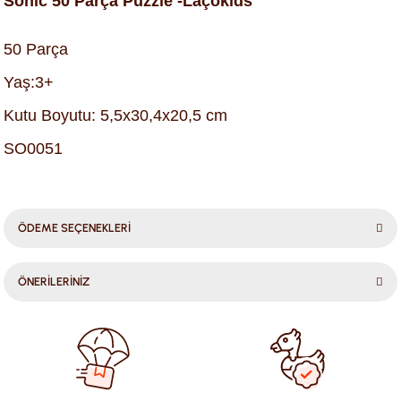
Sonic 50 Parça Puzzle -Laçokids
50 Parça
Yaş:3+
Kutu Boyutu: 5,5x30,4x20,5 cm
SO0051
ÖDEME SEÇENEKLERİ
ÖNERİLERİNİZ
Bu ürünün fiyat bilgisi, resim, ürün açıklamalarında ve diğer
konularda yetersiz gördüğünüz noktaları öneri formunu
kullanarak tarafımıza iletebilirsiniz.
Görüş ve önerileriniz için teşekkür ederiz.