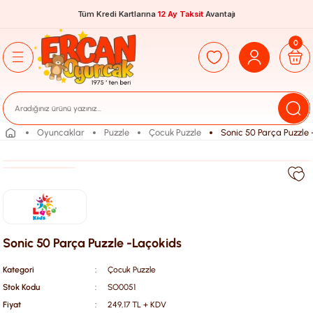
Tüm Kredi Kartlarına
12 Ay Taksit
Avantajı
0
Oyuncaklar
Puzzle
Çocuk Puzzle
Sonic 50 Parça Puzzle 
Sonic 50 Parça Puzzle -Laçokids
Kategori
Çocuk Puzzle
Stok Kodu
SO0051
Fiyat
249,17 TL + KDV