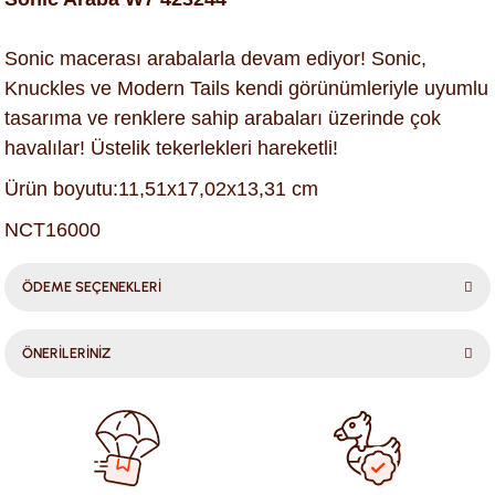
Sonic macerası arabalarla devam ediyor! Sonic,
Knuckles ve Modern Tails kendi görünümleriyle uyumlu
tasarıma ve renklere sahip arabaları üzerinde çok
havalılar! Üstelik tekerlekleri hareketli!
Ürün boyutu:11,51x17,02x13,31 cm
NCT16000
ÖDEME SEÇENEKLERİ
ÖNERİLERİNİZ
Bu ürünün fiyat bilgisi, resim, ürün açıklamalarında ve diğer
konularda yetersiz gördüğünüz noktaları öneri formunu
kullanarak tarafımıza iletebilirsiniz.
Görüş ve önerileriniz için teşekkür ederiz.