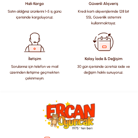
Hızlı Kargo
Güvenli Alışveriş
Satın aldığınız ürünlerini 1-5 iş günü
Kredi kartı alışverişlerinde 128 bit
Ürün resmi kalitesiz, bozuk veya görüntülenemiyor.
içerisinde kargoluyoruz.
SSL Güvenlik sistemini
Ürün açıklamasında eksik bilgiler bulunuyor.
kullanmaktayız.
Ürün bilgilerinde hatalar bulunuyor.
Ürün fiyatı diğer sitelerden daha pahalı.
Bu ürüne benzer farklı alternatifler olmalı.
İletişim
Kolay İade & Değişim
Sorularınız için telefon ve mail
30 gün içerisinde ücretsiz iade ve
üzerinden iletişime geçmekten
değişim hakkı sunuyoruz.
çekinmeyin.
Gönder