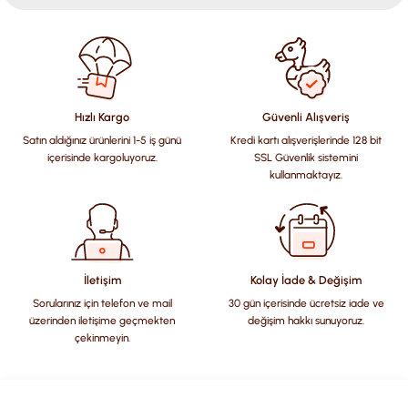
Bu ürünün fiyat bilgisi, resim, ürün açıklamalarında ve diğer
konularda yetersiz gördüğünüz noktaları öneri formunu
kullanarak tarafımıza iletebilirsiniz.
Görüş ve önerileriniz için teşekkür ederiz.
Hızlı Kargo
Güvenli Alışveriş
Satın aldığınız ürünlerini 1-5 iş günü
Kredi kartı alışverişlerinde 128 bit
Ürün resmi kalitesiz, bozuk veya görüntülenemiyor.
içerisinde kargoluyoruz.
SSL Güvenlik sistemini
Ürün açıklamasında eksik bilgiler bulunuyor.
kullanmaktayız.
Ürün bilgilerinde hatalar bulunuyor.
Ürün fiyatı diğer sitelerden daha pahalı.
Bu ürüne benzer farklı alternatifler olmalı.
İletişim
Kolay İade & Değişim
Sorularınız için telefon ve mail
30 gün içerisinde ücretsiz iade ve
üzerinden iletişime geçmekten
değişim hakkı sunuyoruz.
çekinmeyin.
Gönder