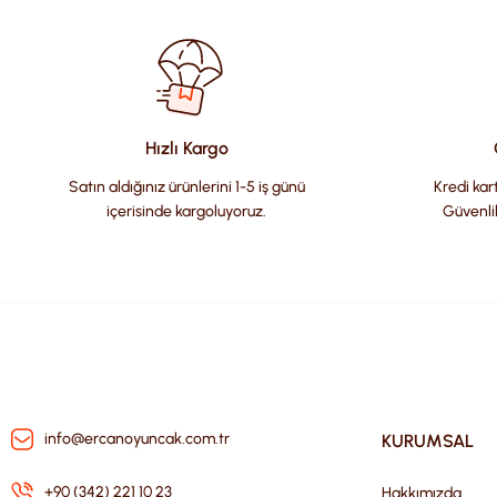
Görüş ve önerileriniz için teşekkür ederiz.
Ürün resmi kalitesiz, bozuk veya görüntülenemiyor.
Ürün açıklamasında eksik bilgiler bulunuyor.
Ürün bilgilerinde hatalar bulunuyor.
Hızlı Kargo
Ürün fiyatı diğer sitelerden daha pahalı.
Satın aldığınız ürünlerini 1-5 iş günü
Kredi kart
Bu ürüne benzer farklı alternatifler olmalı.
içerisinde kargoluyoruz.
Güvenli
info@ercanoyuncak.com.tr
KURUMSAL
+90 (342) 221 10 23
Hakkımızda