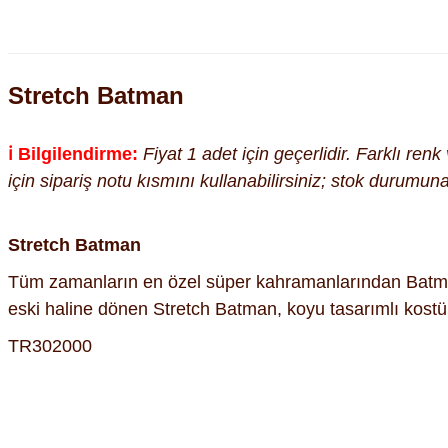
Stretch Batman
ℹ️ Bilgilendirme:
Fiyat 1 adet için geçerlidir. Farklı ren
için sipariş notu kısmını kullanabilirsiniz; stok durumu
Stretch Batman
Tüm zamanların en özel süper kahramanlarından Batman, g
eski haline dönen Stretch Batman, koyu tasarımlı kost
TR302000
Bu ürünün fiyat bilgisi, resim, ürün açıklamalarında ve diğer kon