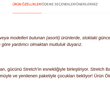
ÜRÜN ÖZELLİKLERİ
ÖDEME SEÇENEKLERİ
ÖNERİLERİNİZ
k veya modelleri bulunan (asorti) ürünlerde, stoktaki gün
na göre yardımcı olmaktan mutluluk duyarız.
ücünü Stretch’in esnekliğiyle birleştiriyor. Stretch Bat
ümüyle ve yenilenen paketiyle çocukları bekliyor! Ürün 
ularda yetersiz gördüğünüz noktaları öneri formunu kullanarak tara