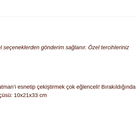
cel seçeneklerden gönderim sağlanır. Özel tercihleriniz
man’i esnetip çekiştirmek çok eğlenceli! Bırakıldığında
Ölçüsü: 10x21x33 cm
fımıza iletebilirsiniz.