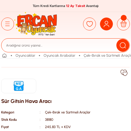
Tüm Kredi Kartlarına
12 Ay Taksit
Avantajı
Oyuncaklar
Oyuncak Arabalar
Çek-Bırak ve Sürtmeli Araçl
Sür Gitsin Hava Aracı
Kategori
Çek-Bırak ve Sürtmeli Araçlar
Stok Kodu
38180
Fiyat
245,83 TL + KDV