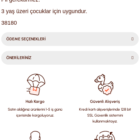
3 yaş üzeri çocuklar için uygundur.
38180
ÖDEME SEÇENEKLERİ
ÖNERİLERİNİZ
Bu ürünün fiyat bilgisi, resim, ürün açıklamalarında ve diğer
konularda yetersiz gördüğünüz noktaları öneri formunu
kullanarak tarafımıza iletebilirsiniz.
Görüş ve önerileriniz için teşekkür ederiz.
Hızlı Kargo
Güvenli Alışveriş
Satın aldığınız ürünlerini 1-5 iş günü
Kredi kartı alışverişlerinde 128 bit
Ürün resmi kalitesiz, bozuk veya görüntülenemiyor.
içerisinde kargoluyoruz.
SSL Güvenlik sistemini
Ürün açıklamasında eksik bilgiler bulunuyor.
kullanmaktayız.
Ürün bilgilerinde hatalar bulunuyor.