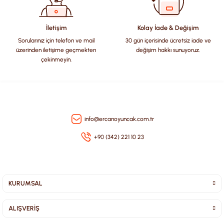
Ürün fiyatı diğer sitelerden daha pahalı.
Bu ürüne benzer farklı alternatifler olmalı.
İletişim
Kolay İade & Değişim
Sorularınız için telefon ve mail
30 gün içerisinde ücretsiz iade ve
üzerinden iletişime geçmekten
değişim hakkı sunuyoruz.
çekinmeyin.
Gönder
info@ercanoyuncak.com.tr
+90 (342) 221 10 23
KURUMSAL
ALIŞVERİŞ