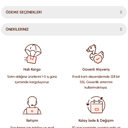
ÖDEME SEÇENEKLERİ
ÖNERİLERİNİZ
Bu ürünün fiyat bilgisi, resim, ürün açıklamalarında ve diğer
konularda yetersiz gördüğünüz noktaları öneri formunu
kullanarak tarafımıza iletebilirsiniz.
Görüş ve önerileriniz için teşekkür ederiz.
Hızlı Kargo
Güvenli Alışveriş
Satın aldığınız ürünlerini 1-5 iş günü
Kredi kartı alışverişlerinde 128 bit
Ürün resmi kalitesiz, bozuk veya görüntülenemiyor.
içerisinde kargoluyoruz.
SSL Güvenlik sistemini
Ürün açıklamasında eksik bilgiler bulunuyor.
kullanmaktayız.
Ürün bilgilerinde hatalar bulunuyor.
Ürün fiyatı diğer sitelerden daha pahalı.
Bu ürüne benzer farklı alternatifler olmalı.
İletişim
Kolay İade & Değişim
Sorularınız için telefon ve mail
30 gün içerisinde ücretsiz iade ve