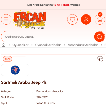
Tüm Kredi Kartlarına
12 Ay Taksit
Avantajı
0
Oyuncaklar
Oyuncak Arabalar
Kumandasız Arabalar
S
YENİ
Sürtmeli Araba Jeep Pls.
Kategori
Kumandasız Arabalar
Stok Kodu
SH40932
Fiyat
141,66 TL + KDV