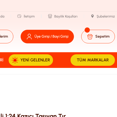
zda
İletişim
Bayilik Koşulları
Şubelerimiz
lerim
Üye Girişi / Bayi Girişi
Sepetim
RI
YENI GELENLER
TÜM MARKALAR
li 1:24 Kazıcı Taşıyan Tır