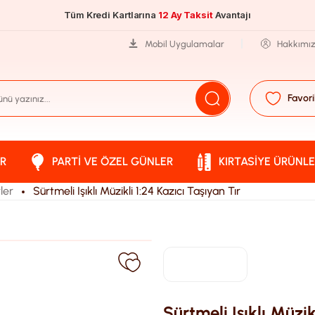
Tüm Kredi Kartlarına
12 Ay Taksit
Avantajı
Mobil Uygulamalar
Hakkımı
Favori
R
PARTI VE ÖZEL GÜNLER
KIRTASIYE ÜRÜNLE
ler
Sürtmeli Işıklı Müzikli 1:24 Kazıcı Taşıyan Tır
Sürtmeli Işıklı Müzik