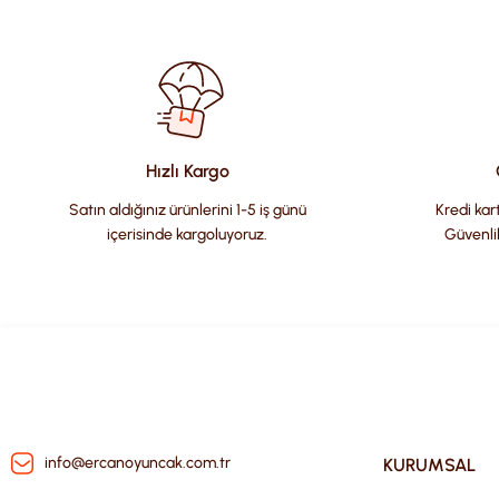
Bu ürünün fiyat bilgisi, resim, ürün açıklamalarında ve diğer kon
Görüş ve önerileriniz için teşekkür ederiz.
Ürün resmi kalitesiz, bozuk veya görüntülenemiyor.
Ürün açıklamasında eksik bilgiler bulunuyor.
Ürün bilgilerinde hatalar bulunuyor.
Hızlı Kargo
Ürün fiyatı diğer sitelerden daha pahalı.
Satın aldığınız ürünlerini 1-5 iş günü
Kredi kart
Bu ürüne benzer farklı alternatifler olmalı.
içerisinde kargoluyoruz.
Güvenli
info@ercanoyuncak.com.tr
KURUMSAL