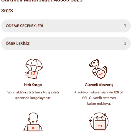
3623
ÖDEME SEÇENEKLERİ
ÖNERİLERİNİZ
Bu ürünün fiyat bilgisi, resim, ürün açıklamalarında ve diğer
konularda yetersiz gördüğünüz noktaları öneri formunu
kullanarak tarafımıza iletebilirsiniz.
Görüş ve önerileriniz için teşekkür ederiz.
Hızlı Kargo
Güvenli Alışveriş
Satın aldığınız ürünlerini 1-5 iş günü
Kredi kartı alışverişlerinde 128 bit
Ürün resmi kalitesiz, bozuk veya görüntülenemiyor.
içerisinde kargoluyoruz.
SSL Güvenlik sistemini
Ürün açıklamasında eksik bilgiler bulunuyor.
kullanmaktayız.
Ürün bilgilerinde hatalar bulunuyor.
Ürün fiyatı diğer sitelerden daha pahalı.