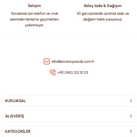
Bu ürüne benzer farklı alternatifler olmalı.
İletişim
Kolay İade & Değişim
Sorularınız için telefon ve mail
30 gün içerisinde ücretsiz iade ve
üzerinden iletişime geçmekten
değişim hakkı sunuyoruz.
çekinmeyin.
Gönder
info@ercanoyuncak.com.tr
+90 (342) 221 10 23
KURUMSAL
ALIŞVERİŞ
KATEGORİLER