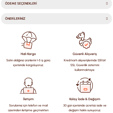
ÖDEME SEÇENEKLERİ
ÖNERİLERİNİZ
Bu ürünün fiyat bilgisi, resim, ürün açıklamalarında ve diğer
konularda yetersiz gördüğünüz noktaları öneri formunu
kullanarak tarafımıza iletebilirsiniz.
Görüş ve önerileriniz için teşekkür ederiz.
Hızlı Kargo
Güvenli Alışveriş
Satın aldığınız ürünlerini 1-5 iş günü
Kredi kartı alışverişlerinde 128 bit
Ürün resmi kalitesiz, bozuk veya görüntülenemiyor.
içerisinde kargoluyoruz.
SSL Güvenlik sistemini
Ürün açıklamasında eksik bilgiler bulunuyor.
kullanmaktayız.
Ürün bilgilerinde hatalar bulunuyor.
Ürün fiyatı diğer sitelerden daha pahalı.
Bu ürüne benzer farklı alternatifler olmalı.
İletişim
Kolay İade & Değişim
Sorularınız için telefon ve mail
30 gün içerisinde ücretsiz iade ve
üzerinden iletişime geçmekten
değişim hakkı sunuyoruz.