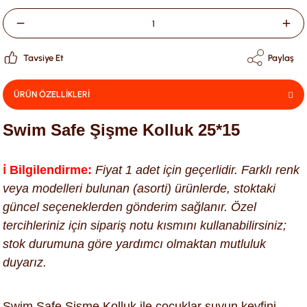
Tavsiye Et
Paylaş
ÜRÜN ÖZELLİKLERİ
Swim Safe Şişme Kolluk 25*15
ℹ️ Bilgilendirme:
Fiyat 1 adet için geçerlidir. Farklı renk
veya modelleri bulunan (asorti) ürünlerde, stoktaki
güncel seçeneklerden gönderim sağlanır. Özel
tercihleriniz için sipariş notu kısmını kullanabilirsiniz;
stok durumuna göre yardımcı olmaktan mutluluk
duyarız.
Swim Safe Şişme Kolluk ile çocuklar suyun keyfini