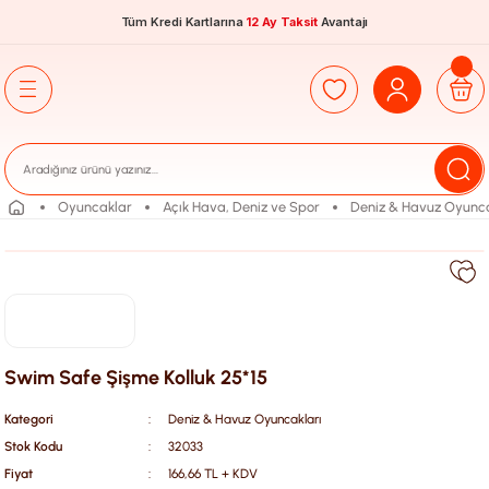
Tüm Kredi Kartlarına
12 Ay Taksit
Avantajı
Oyuncaklar
Açık Hava, Deniz ve Spor
Deniz & Havuz Oyunca
Swim Safe Şişme Kolluk 25*15
Kategori
Deniz & Havuz Oyuncakları
Stok Kodu
32033
Fiyat
166,66 TL + KDV