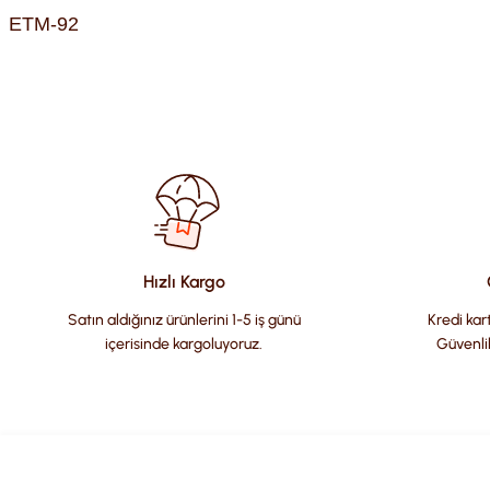
ETM-92
Bu ürünün fiyat bilgisi, resim, ürün açıklamalarında ve diğer kon
Görüş ve önerileriniz için teşekkür ederiz.
Ürün resmi kalitesiz, bozuk veya görüntülenemiyor.
Ürün açıklamasında eksik bilgiler bulunuyor.
Ürün bilgilerinde hatalar bulunuyor.
Hızlı Kargo
Ürün fiyatı diğer sitelerden daha pahalı.
Satın aldığınız ürünlerini 1-5 iş günü
Kredi kart
Bu ürüne benzer farklı alternatifler olmalı.
içerisinde kargoluyoruz.
Güvenli