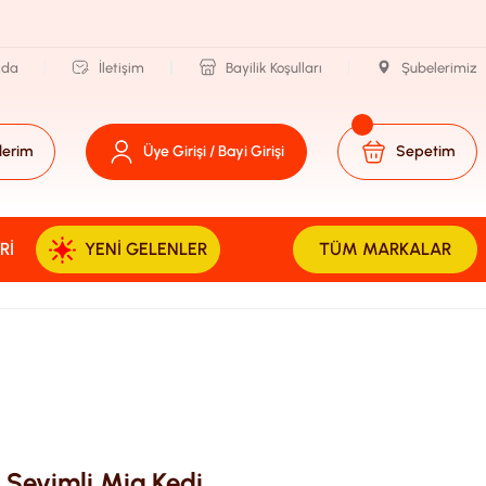
zda
İletişim
Bayilik Koşulları
Şubelerimiz
lerim
Üye Girişi / Bayi Girişi
Sepetim
RI
YENI GELENLER
TÜM MARKALAR
 Sevimli Mia Kedi