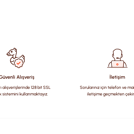
ularda yetersiz gördüğünüz noktaları öneri formunu kullanarak tara
Güvenli Alışveriş
İletişim
ı alışverişlerinde 128 bit SSL
Sorularınız için telefon ve ma
k sistemini kullanmaktayız.
iletişime geçmekten çeki