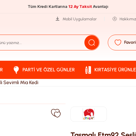
Tüm Kredi Kartlarına
12 Ay Taksit
Avantajı
Mobil Uygulamalar
Hakkımı
Favori
R
PARTI VE ÖZEL GÜNLER
KIRTASIYE ÜRÜNLE
i Sevimli Mia Kedi
Tasmalı Etm92 Sesli