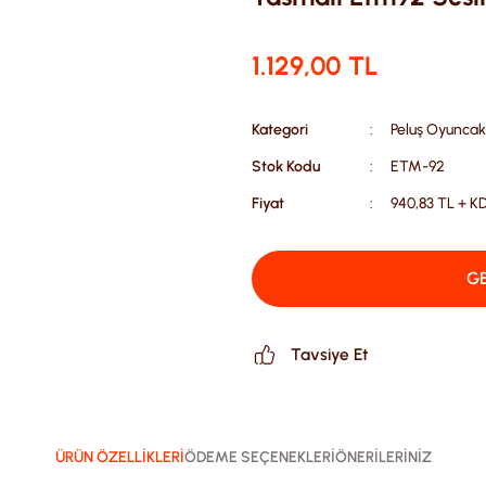
1.129,00 TL
Kategori
Peluş Oyuncak
Stok Kodu
ETM-92
Fiyat
940,83 TL + K
GE
Tavsiye Et
ÜRÜN ÖZELLİKLERİ
ÖDEME SEÇENEKLERİ
ÖNERİLERİNİZ