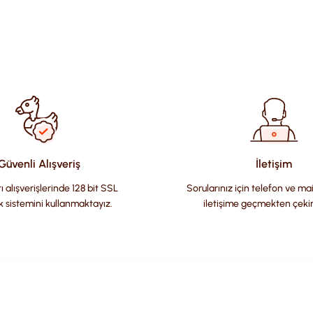
ularda yetersiz gördüğünüz noktaları öneri formunu kullanarak tara
Güvenli Alışveriş
İletişim
ı alışverişlerinde 128 bit SSL
Sorularınız için telefon ve ma
k sistemini kullanmaktayız.
iletişime geçmekten çeki
Gönder