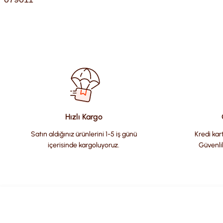
Bu ürünün fiyat bilgisi, resim, ürün açıklamalarında ve diğer kon
Görüş ve önerileriniz için teşekkür ederiz.
Ürün resmi kalitesiz, bozuk veya görüntülenemiyor.
Ürün açıklamasında eksik bilgiler bulunuyor.
Ürün bilgilerinde hatalar bulunuyor.
Hızlı Kargo
Ürün fiyatı diğer sitelerden daha pahalı.
Satın aldığınız ürünlerini 1-5 iş günü
Kredi kart
Bu ürüne benzer farklı alternatifler olmalı.
içerisinde kargoluyoruz.
Güvenli