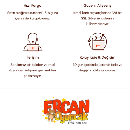
Hızlı Kargo
Güvenli Alışveriş
Satın aldığınız ürünlerini 1-5 iş günü
Kredi kartı alışverişlerinde 128 bit
Ürün resmi kalitesiz, bozuk veya görüntülenemiyor.
içerisinde kargoluyoruz.
SSL Güvenlik sistemini
Ürün açıklamasında eksik bilgiler bulunuyor.
kullanmaktayız.
Ürün bilgilerinde hatalar bulunuyor.
Ürün fiyatı diğer sitelerden daha pahalı.
Bu ürüne benzer farklı alternatifler olmalı.
İletişim
Kolay İade & Değişim
Sorularınız için telefon ve mail
30 gün içerisinde ücretsiz iade ve
üzerinden iletişime geçmekten
değişim hakkı sunuyoruz.
çekinmeyin.
Gönder