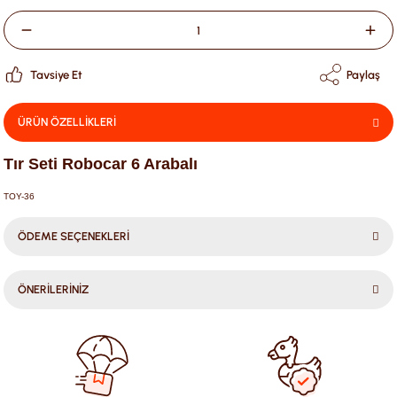
Tavsiye Et
Paylaş
ÜRÜN ÖZELLİKLERİ
Tır Seti Robocar 6 Arabalı
TOY-36
ÖDEME SEÇENEKLERİ
ÖNERİLERİNİZ
Bu ürünün fiyat bilgisi, resim, ürün açıklamalarında ve diğer
konularda yetersiz gördüğünüz noktaları öneri formunu
kullanarak tarafımıza iletebilirsiniz.
Görüş ve önerileriniz için teşekkür ederiz.