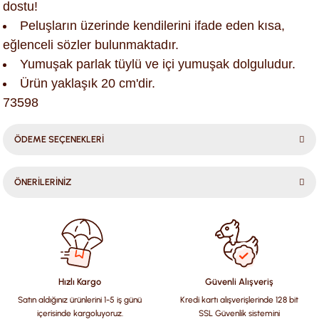
dostu!
Peluşların üzerinde kendilerini ifade eden kısa,
eğlenceli sözler bulunmaktadır.
Yumuşak parlak tüylü ve içi yumuşak dolguludur.
Ürün yaklaşık 20 cm'dir.
73598
ÖDEME SEÇENEKLERİ
ÖNERİLERİNİZ
Bu ürünün fiyat bilgisi, resim, ürün açıklamalarında ve diğer
konularda yetersiz gördüğünüz noktaları öneri formunu
kullanarak tarafımıza iletebilirsiniz.
Görüş ve önerileriniz için teşekkür ederiz.
Hızlı Kargo
Güvenli Alışveriş
Satın aldığınız ürünlerini 1-5 iş günü
Kredi kartı alışverişlerinde 128 bit
Ürün resmi kalitesiz, bozuk veya görüntülenemiyor.
içerisinde kargoluyoruz.
SSL Güvenlik sistemini