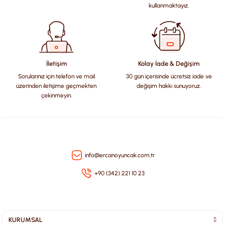
Ürün açıklamasında eksik bilgiler bulunuyor.
kullanmaktayız.
Ürün bilgilerinde hatalar bulunuyor.
Ürün fiyatı diğer sitelerden daha pahalı.
Bu ürüne benzer farklı alternatifler olmalı.
İletişim
Kolay İade & Değişim
Sorularınız için telefon ve mail
30 gün içerisinde ücretsiz iade ve
üzerinden iletişime geçmekten
değişim hakkı sunuyoruz.
çekinmeyin.
Gönder
info@ercanoyuncak.com.tr
+90 (342) 221 10 23
KURUMSAL