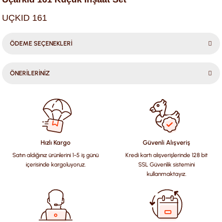
UÇKID 161
ÖDEME SEÇENEKLERİ
ÖNERİLERİNİZ
Bu ürünün fiyat bilgisi, resim, ürün açıklamalarında ve diğer
konularda yetersiz gördüğünüz noktaları öneri formunu
kullanarak tarafımıza iletebilirsiniz.
Görüş ve önerileriniz için teşekkür ederiz.
Hızlı Kargo
Güvenli Alışveriş
Satın aldığınız ürünlerini 1-5 iş günü
Kredi kartı alışverişlerinde 128 bit
Ürün resmi kalitesiz, bozuk veya görüntülenemiyor.
içerisinde kargoluyoruz.
SSL Güvenlik sistemini
Ürün açıklamasında eksik bilgiler bulunuyor.
kullanmaktayız.
Ürün bilgilerinde hatalar bulunuyor.
Ürün fiyatı diğer sitelerden daha pahalı.