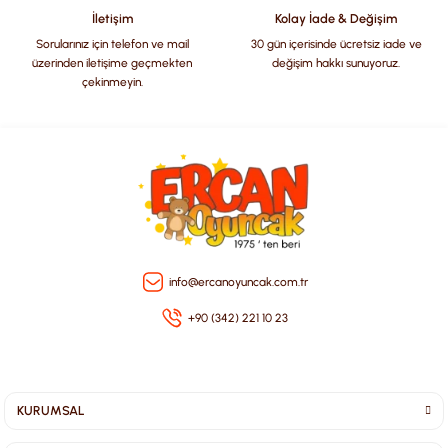
Bu ürüne benzer farklı alternatifler olmalı.
İletişim
Kolay İade & Değişim
Sorularınız için telefon ve mail
30 gün içerisinde ücretsiz iade ve
üzerinden iletişime geçmekten
değişim hakkı sunuyoruz.
çekinmeyin.
Gönder
info@ercanoyuncak.com.tr
+90 (342) 221 10 23
KURUMSAL