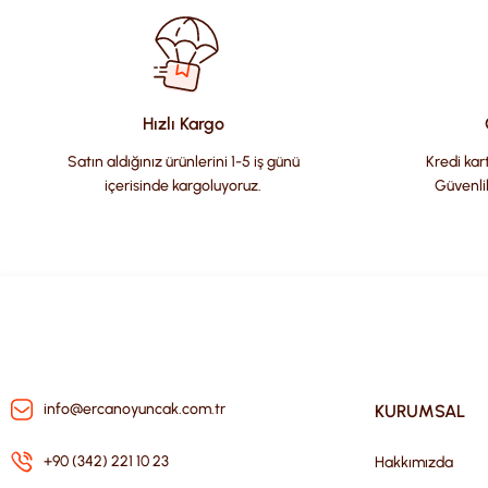
Ürün resmi kalitesiz, bozuk veya görüntülenemiyor.
Ürün açıklamasında eksik bilgiler bulunuyor.
Ürün bilgilerinde hatalar bulunuyor.
Hızlı Kargo
Ürün fiyatı diğer sitelerden daha pahalı.
Satın aldığınız ürünlerini 1-5 iş günü
Kredi kart
Bu ürüne benzer farklı alternatifler olmalı.
içerisinde kargoluyoruz.
Güvenli
info@ercanoyuncak.com.tr
KURUMSAL
+90 (342) 221 10 23
Hakkımızda