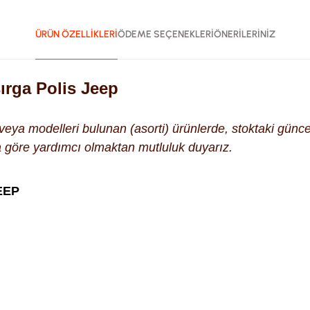
ÜRÜN ÖZELLİKLERİ
ÖDEME SEÇENEKLERİ
ÖNERİLERİNİZ
rga Polis Jeep
k veya modelleri bulunan (asorti) ürünlerde, stoktaki gün
na göre yardımcı olmaktan mutluluk duyarız.
EEP
ularda yetersiz gördüğünüz noktaları öneri formunu kullanarak tara