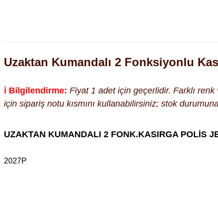
Uzaktan Kumandalı 2 Fonksiyonlu Kası
ℹ️ Bilgilendirme:
Fiyat 1 adet için geçerlidir. Farklı ren
için sipariş notu kısmını kullanabilirsiniz; stok durumu
UZAKTAN KUMANDALI 2 FONK.KASIRGA POLİS J
2027P
Bu ürünün fiyat bilgisi, resim, ürün açıklamalarında ve diğer kon
Görüş ve önerileriniz için teşekkür ederiz.