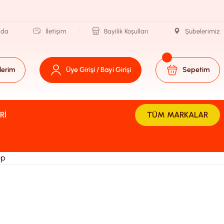
zda
İletişim
Bayilik Koşulları
Şubelerimiz
lerim
Üye Girişi / Bayi Girişi
Sepetim
RI
TÜM MARKALAR
ep