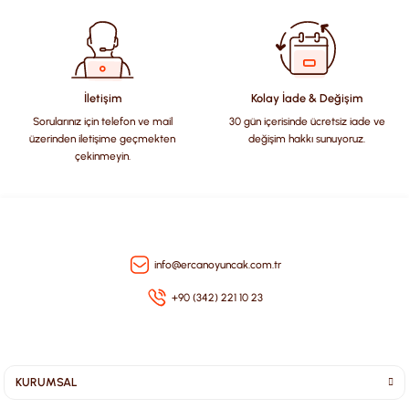
Ürün bilgilerinde hatalar bulunuyor.
Ürün fiyatı diğer sitelerden daha pahalı.
Bu ürüne benzer farklı alternatifler olmalı.
İletişim
Kolay İade & Değişim
Sorularınız için telefon ve mail
30 gün içerisinde ücretsiz iade ve
üzerinden iletişime geçmekten
değişim hakkı sunuyoruz.
çekinmeyin.
Gönder
info@ercanoyuncak.com.tr
+90 (342) 221 10 23
KURUMSAL