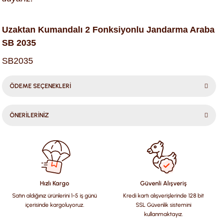
Uzaktan Kumandalı 2 Fonksiyonlu Jandarma Araba
SB 2035
SB2035
ÖDEME SEÇENEKLERİ
ÖNERİLERİNİZ
Bu ürünün fiyat bilgisi, resim, ürün açıklamalarında ve diğer
konularda yetersiz gördüğünüz noktaları öneri formunu
kullanarak tarafımıza iletebilirsiniz.
Görüş ve önerileriniz için teşekkür ederiz.
Hızlı Kargo
Güvenli Alışveriş
Satın aldığınız ürünlerini 1-5 iş günü
Kredi kartı alışverişlerinde 128 bit
Ürün resmi kalitesiz, bozuk veya görüntülenemiyor.
içerisinde kargoluyoruz.
SSL Güvenlik sistemini
Ürün açıklamasında eksik bilgiler bulunuyor.
kullanmaktayız.