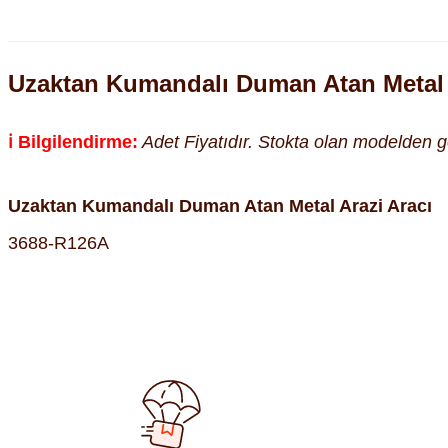
Uzaktan Kumandalı Duman Atan Metal 
ℹ️ Bilgilendirme:
Adet Fiyatıdır. Stokta olan modelden gön
Uzaktan Kumandalı Duman Atan Metal Arazi Aracı
3688-R126A
Bu ürünün fiyat bilgisi, resim, ürün açıklamalarında ve diğer kon
Görüş ve önerileriniz için teşekkür ederiz.
Ürün resmi kalitesiz, bozuk veya görüntülenemiyor.
Ürün açıklamasında eksik bilgiler bulunuyor.