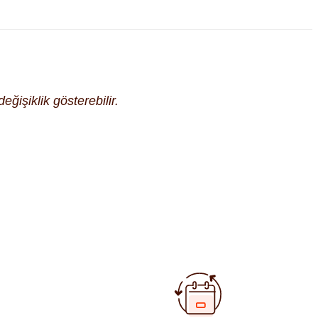
eğişiklik gösterebilir.
fımıza iletebilirsiniz.