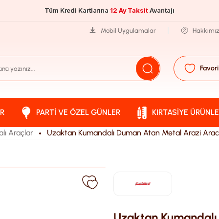
Tüm Kredi Kartlarına
12 Ay Taksit
Avantajı
Mobil Uygulamalar
Hakkımı
Favori
R
PARTI VE ÖZEL GÜNLER
KIRTASIYE ÜRÜNLE
ı Araçlar
Uzaktan Kumandalı Duman Atan Metal Arazi Arac
Uzaktan Kumandalı