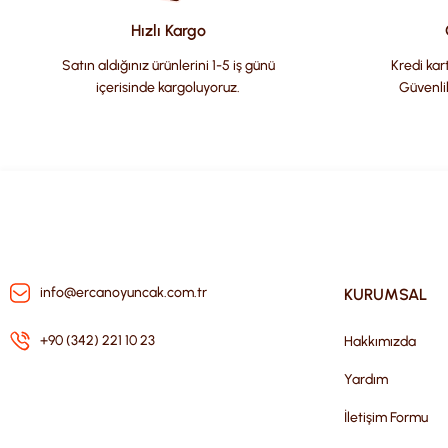
Ürün bilgilerinde hatalar bulunuyor.
Hızlı Kargo
Ürün fiyatı diğer sitelerden daha pahalı.
Satın aldığınız ürünlerini 1-5 iş günü
Kredi kart
Bu ürüne benzer farklı alternatifler olmalı.
içerisinde kargoluyoruz.
Güvenli
info@ercanoyuncak.com.tr
KURUMSAL
+90 (342) 221 10 23
Hakkımızda
Yardım
İletişim Formu