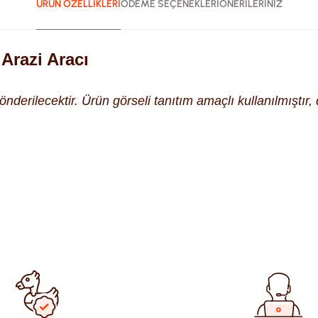
ÜRÜN ÖZELLİKLERİ
ÖDEME SEÇENEKLERİ
ÖNERİLERİNİZ
Arazi Aracı
derilecektir. Ürün görseli tanıtım amaçlı kullanılmıştır, d
ularda yetersiz gördüğünüz noktaları öneri formunu kullanarak tara