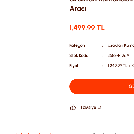
Aracı
1.499,99 TL
Kategori
Uzaktan Kuman
Stok Kodu
3688-R126A
Fiyat
1.249,99 TL + 
GE
Tavsiye Et