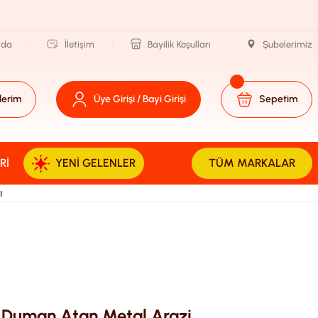
zda
İletişim
Bayilik Koşulları
Şubelerimiz
lerim
Üye Girişi / Bayi Girişi
Sepetim
RI
YENI GELENLER
TÜM MARKALAR
ı
 Duman Atan Metal Arazi