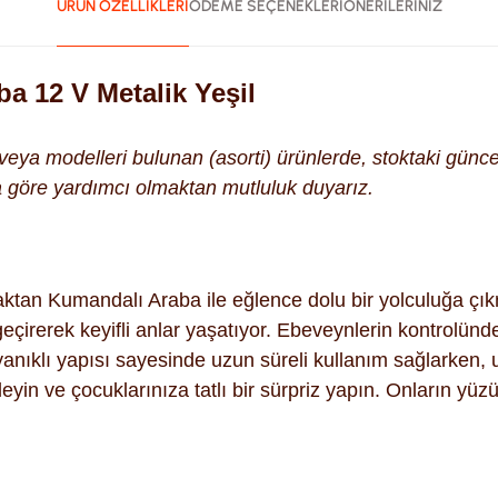
ÜRÜN ÖZELLİKLERİ
ÖDEME SEÇENEKLERİ
ÖNERİLERİNİZ
a 12 V Metalik Yeşil
k veya modelleri bulunan (asorti) ürünlerde, stoktaki gün
na göre yardımcı olmaktan mutluluk duyarız.
ktan Kumandalı Araba ile eğlence dolu bir yolculuğa çık
irerek keyifli anlar yaşatıyor. Ebeveynlerin kontrolünde 
anıklı yapısı sayesinde uzun süreli kullanım sağlarken, u
eyin ve çocuklarınıza tatlı bir sürpriz yapın. Onların yü