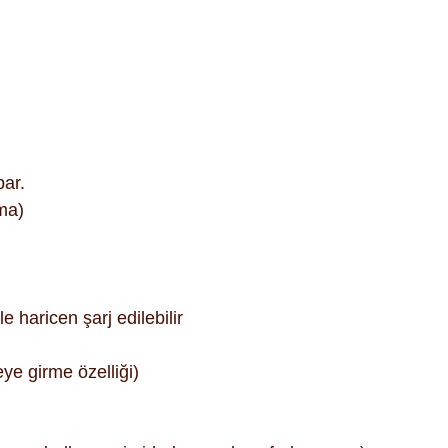
par.
ma)
e haricen şarj edilebilir
eye girme özelliği)