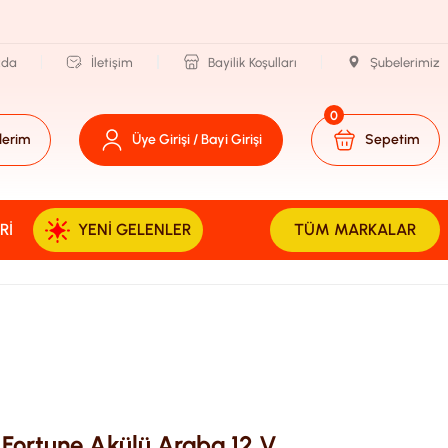
zda
İletişim
Bayilik Koşulları
Şubelerimiz
0
lerim
Üye Girişi / Bayi Girişi
Sepetim
RI
YENI GELENLER
TÜM MARKALAR
Fortune Akülü Araba 12 V