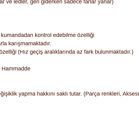
r ve ledler, geri giderken sadece farlar yanar)
kumandadan kontrol edebilme özelliği
arla karışmamaktadır.
lliği (Hız geçiş aralıklarında az fark bulunmaktadır.)
un Hammadde
işiklik yapma hakkını saklı tutar. (Parça renkleri, Akses
ularda yetersiz gördüğünüz noktaları öneri formunu kullanarak tara