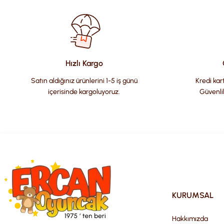
Ürün resmi kalitesiz, bozuk veya görüntülenemiyor.
Ürün açıklamasında eksik bilgiler bulunuyor.
Ürün bilgilerinde hatalar bulunuyor.
Hızlı Kargo
Ürün fiyatı diğer sitelerden daha pahalı.
Satın aldığınız ürünlerini 1-5 iş günü
Kredi kart
Bu ürüne benzer farklı alternatifler olmalı.
içerisinde kargoluyoruz.
Güvenli
KURUMSAL
Hakkımızda