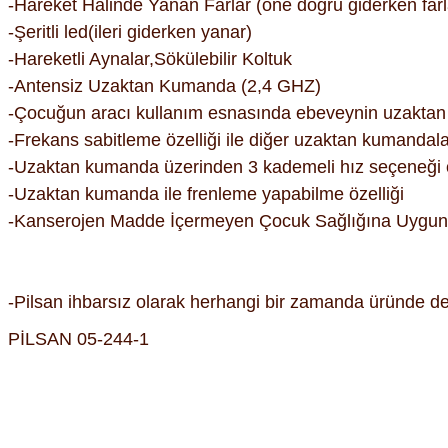
-Hareket Halinde Yanan Farlar (öne doğru giderken farla
-Şeritli led(ileri giderken yanar)
-Hareketli Aynalar,Sökülebilir Koltuk
-Antensiz Uzaktan Kumanda (2,4 GHZ)
-Çocuğun aracı kullanım esnasında ebeveynin uzaktan 
-Frekans sabitleme özelliği ile diğer uzaktan kumandal
-Uzaktan kumanda üzerinden 3 kademeli hız seçeneği öze
-Uzaktan kumanda ile frenleme yapabilme özelliği
-Kanserojen Madde İçermeyen Çocuk Sağlığına Uyg
-Pilsan ihbarsız olarak herhangi bir zamanda üründe değ
PİLSAN 05-244-1
Bu ürünün fiyat bilgisi, resim, ürün açıklamalarında ve diğer kon
Görüş ve önerileriniz için teşekkür ederiz.