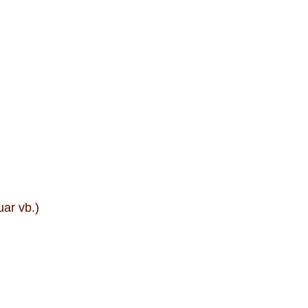
uar vb.)
fımıza iletebilirsiniz.