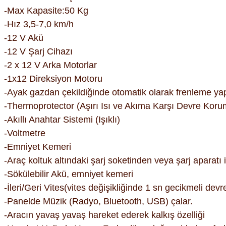
-Max Kapasite:50 Kg
-Hız 3,5-7,0 km/h
-12 V Akü
-12 V Şarj Cihazı
-2 x 12 V Arka Motorlar
-1x12 Direksiyon Motoru
-Ayak gazdan çekildiğinde otomatik olarak frenleme ya
-Thermoprotector (Aşırı Isı ve Akıma Karşı Devre Koru
-Akıllı Anahtar Sistemi (Işıklı)
-Voltmetre
-Emniyet Kemeri
-Araç koltuk altındaki şarj soketinden veya şarj aparatı il
-Sökülebilir Akü, emniyet kemeri
-İleri/Geri Vites(vites değişikliğinde 1 sn gecikmeli devr
-Panelde Müzik (Radyo, Bluetooth, USB) çalar.
-Aracın yavaş yavaş hareket ederek kalkış özelliği