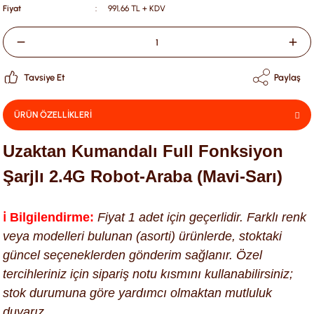
Fiyat
991,66 TL + KDV
Tavsiye Et
Paylaş
ÜRÜN ÖZELLİKLERİ
Uzaktan Kumandalı Full Fonksiyon
Şarjlı 2.4G Robot-Araba (Mavi-Sarı)
ℹ️ Bilgilendirme:
Fiyat 1 adet için geçerlidir. Farklı renk
veya modelleri bulunan (asorti) ürünlerde, stoktaki
güncel seçeneklerden gönderim sağlanır. Özel
tercihleriniz için sipariş notu kısmını kullanabilirsiniz;
stok durumuna göre yardımcı olmaktan mutluluk
duyarız.