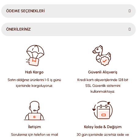
ÖDEME SEÇENEKLERİ
ÖNERİLERİNİZ
Bu ürünün fiyat bilgisi, resim, ürün açıklamalarında ve diğer
konularda yetersiz gördüğünüz noktaları öneri formunu
kullanarak tarafımıza iletebilirsiniz.
Görüş ve önerileriniz için teşekkür ederiz.
Hızlı Kargo
Güvenli Alışveriş
Satın aldığınız ürünlerini 1-5 iş günü
Kredi kartı alışverişlerinde 128 bit
Ürün resmi kalitesiz, bozuk veya görüntülenemiyor.
içerisinde kargoluyoruz.
SSL Güvenlik sistemini
Ürün açıklamasında eksik bilgiler bulunuyor.
kullanmaktayız.
Ürün bilgilerinde hatalar bulunuyor.
Ürün fiyatı diğer sitelerden daha pahalı.
Bu ürüne benzer farklı alternatifler olmalı.
İletişim
Kolay İade & Değişim
Sorularınız için telefon ve mail
30 gün içerisinde ücretsiz iade ve