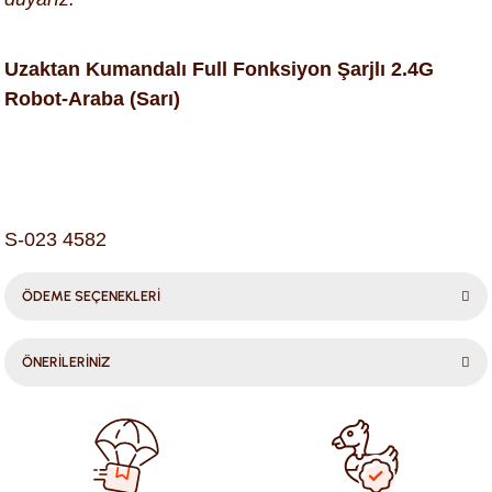
Uzaktan Kumandalı Full Fonksiyon Şarjlı 2.4G
Robot-Araba (Sarı)
S-023 4582
ÖDEME SEÇENEKLERİ
ÖNERİLERİNİZ
Bu ürünün fiyat bilgisi, resim, ürün açıklamalarında ve diğer
konularda yetersiz gördüğünüz noktaları öneri formunu
kullanarak tarafımıza iletebilirsiniz.
Görüş ve önerileriniz için teşekkür ederiz.