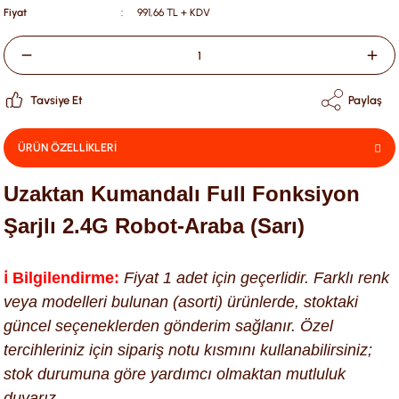
Fiyat
991,66 TL + KDV
Tavsiye Et
Paylaş
ÜRÜN ÖZELLİKLERİ
Uzaktan Kumandalı Full Fonksiyon
Şarjlı 2.4G Robot-Araba (Sarı)
ℹ️ Bilgilendirme:
Fiyat 1 adet için geçerlidir. Farklı renk
veya modelleri bulunan (asorti) ürünlerde, stoktaki
güncel seçeneklerden gönderim sağlanır. Özel
tercihleriniz için sipariş notu kısmını kullanabilirsiniz;
stok durumuna göre yardımcı olmaktan mutluluk
duyarız.