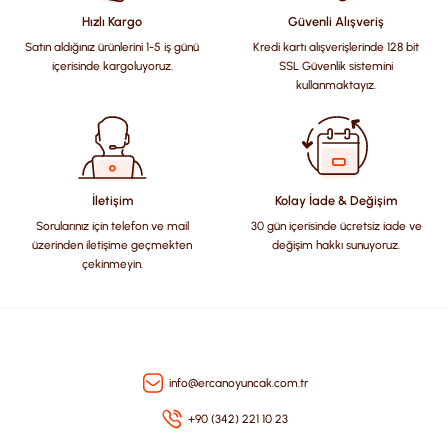
Hızlı Kargo
Güvenli Alışveriş
Satın aldığınız ürünlerini 1-5 iş günü
Kredi kartı alışverişlerinde 128 bit
Ürün resmi kalitesiz, bozuk veya görüntülenemiyor.
içerisinde kargoluyoruz.
SSL Güvenlik sistemini
Ürün açıklamasında eksik bilgiler bulunuyor.
kullanmaktayız.
Ürün bilgilerinde hatalar bulunuyor.
Ürün fiyatı diğer sitelerden daha pahalı.
Bu ürüne benzer farklı alternatifler olmalı.
İletişim
Kolay İade & Değişim
Sorularınız için telefon ve mail
30 gün içerisinde ücretsiz iade ve
üzerinden iletişime geçmekten
değişim hakkı sunuyoruz.
çekinmeyin.
Gönder
info@ercanoyuncak.com.tr
+90 (342) 221 10 23