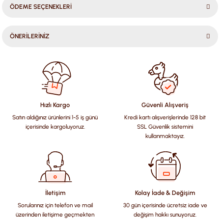
ÖDEME SEÇENEKLERİ
ÖNERİLERİNİZ
Bu ürünün fiyat bilgisi, resim, ürün açıklamalarında ve diğer
konularda yetersiz gördüğünüz noktaları öneri formunu
kullanarak tarafımıza iletebilirsiniz.
Görüş ve önerileriniz için teşekkür ederiz.
Hızlı Kargo
Güvenli Alışveriş
Satın aldığınız ürünlerini 1-5 iş günü
Kredi kartı alışverişlerinde 128 bit
Ürün resmi kalitesiz, bozuk veya görüntülenemiyor.
içerisinde kargoluyoruz.
SSL Güvenlik sistemini
Ürün açıklamasında eksik bilgiler bulunuyor.
kullanmaktayız.
Ürün bilgilerinde hatalar bulunuyor.
Ürün fiyatı diğer sitelerden daha pahalı.
Bu ürüne benzer farklı alternatifler olmalı.
İletişim
Kolay İade & Değişim
Sorularınız için telefon ve mail
30 gün içerisinde ücretsiz iade ve
üzerinden iletişime geçmekten
değişim hakkı sunuyoruz.