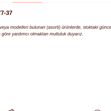
77-37
k veya modelleri bulunan (asorti) ürünlerde, stoktaki gün
na göre yardımcı olmaktan mutluluk duyarız.
ularda yetersiz gördüğünüz noktaları öneri formunu kullanarak tara