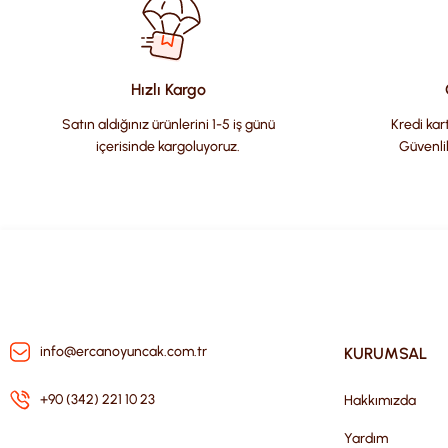
Ürün resmi kalitesiz, bozuk veya görüntülenemiyor.
Ürün açıklamasında eksik bilgiler bulunuyor.
Ürün bilgilerinde hatalar bulunuyor.
Hızlı Kargo
Ürün fiyatı diğer sitelerden daha pahalı.
Satın aldığınız ürünlerini 1-5 iş günü
Kredi kart
Bu ürüne benzer farklı alternatifler olmalı.
içerisinde kargoluyoruz.
Güvenli
info@ercanoyuncak.com.tr
KURUMSAL
+90 (342) 221 10 23
Hakkımızda
Yardım