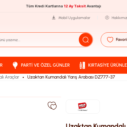
Tüm Kredi Kartlarına
12 Ay Taksit
Avantajı
Mobil Uygulamalar
Hakkımı
Favori
R
PARTI VE ÖZEL GÜNLER
KIRTASIYE ÜRÜNLE
ı Araçlar
Uzaktan Kumandalı Yarış Arabası DZ777-37
Uzaktan Kumandalı 