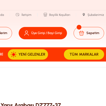
zda
İletişim
Bayilik Koşulları
Şubelerimiz
lerim
Üye Girişi / Bayi Girişi
Sepetim
RI
YENI GELENLER
TÜM MARKALAR
Yarış Arabası DZ777-37