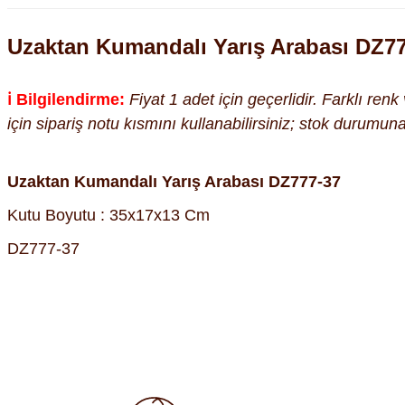
Uzaktan Kumandalı Yarış Arabası DZ7
ℹ️ Bilgilendirme:
Fiyat 1 adet için geçerlidir. Farklı ren
için sipariş notu kısmını kullanabilirsiniz; stok durumu
Uzaktan Kumandalı Yarış Arabası DZ777-37
Kutu Boyutu : 35x17x13 Cm
DZ777-37
Bu ürünün fiyat bilgisi, resim, ürün açıklamalarında ve diğer kon
Görüş ve önerileriniz için teşekkür ederiz.