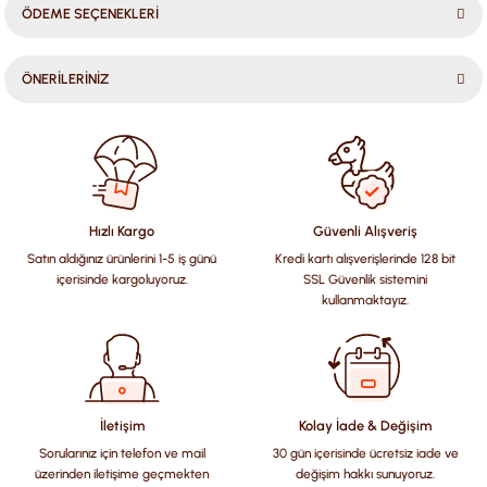
ÖDEME SEÇENEKLERİ
ÖNERİLERİNİZ
Bu ürünün fiyat bilgisi, resim, ürün açıklamalarında ve diğer
konularda yetersiz gördüğünüz noktaları öneri formunu
kullanarak tarafımıza iletebilirsiniz.
Görüş ve önerileriniz için teşekkür ederiz.
Hızlı Kargo
Güvenli Alışveriş
Satın aldığınız ürünlerini 1-5 iş günü
Kredi kartı alışverişlerinde 128 bit
Ürün resmi kalitesiz, bozuk veya görüntülenemiyor.
içerisinde kargoluyoruz.
SSL Güvenlik sistemini
Ürün açıklamasında eksik bilgiler bulunuyor.
kullanmaktayız.
Ürün bilgilerinde hatalar bulunuyor.
Ürün fiyatı diğer sitelerden daha pahalı.
Bu ürüne benzer farklı alternatifler olmalı.
İletişim
Kolay İade & Değişim
Sorularınız için telefon ve mail
30 gün içerisinde ücretsiz iade ve
üzerinden iletişime geçmekten
değişim hakkı sunuyoruz.