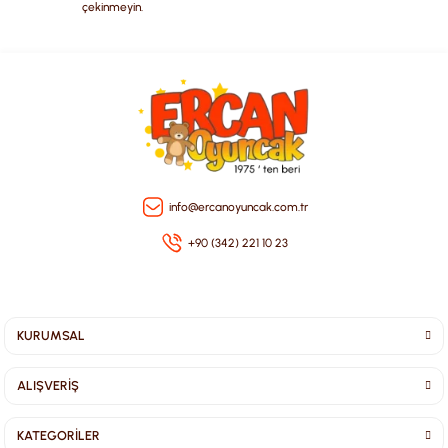
çekinmeyin.
Gönder
info@ercanoyuncak.com.tr
+90 (342) 221 10 23
KURUMSAL
ALIŞVERİŞ
KATEGORİLER