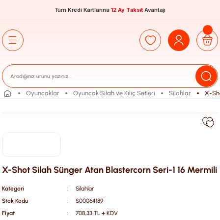
Tüm Kredi Kartlarına
12 Ay Taksit
Avantajı
Oyuncaklar
Oyuncak Silah ve Kılıç Setleri
Silahlar
X-Sho
X-Shot Silah Sünger Atan Blastercorn Seri-1 16 Mermili
Kategori
Silahlar
Stok Kodu
S00064189
Fiyat
708,33 TL + KDV