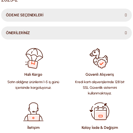
ÖDEME SEÇENEKLERİ
ÖNERİLERİNİZ
Bu ürünün fiyat bilgisi, resim, ürün açıklamalarında ve diğer
konularda yetersiz gördüğünüz noktaları öneri formunu
kullanarak tarafımıza iletebilirsiniz.
Görüş ve önerileriniz için teşekkür ederiz.
Hızlı Kargo
Güvenli Alışveriş
Satın aldığınız ürünlerini 1-5 iş günü
Kredi kartı alışverişlerinde 128 bit
Ürün resmi kalitesiz, bozuk veya görüntülenemiyor.
içerisinde kargoluyoruz.
SSL Güvenlik sistemini
Ürün açıklamasında eksik bilgiler bulunuyor.
kullanmaktayız.
Ürün bilgilerinde hatalar bulunuyor.
Ürün fiyatı diğer sitelerden daha pahalı.
Bu ürüne benzer farklı alternatifler olmalı.
İletişim
Kolay İade & Değişim