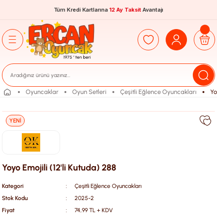
Tüm Kredi Kartlarına
12 Ay Taksit
Avantajı
Oyuncaklar
Oyun Setleri
Çeşitli Eğlence Oyuncakları
Yo
YENİ
Yoyo Emojili (12'li Kutuda) 288
Kategori
Çeşitli Eğlence Oyuncakları
Stok Kodu
2025-2
Fiyat
74,99 TL + KDV