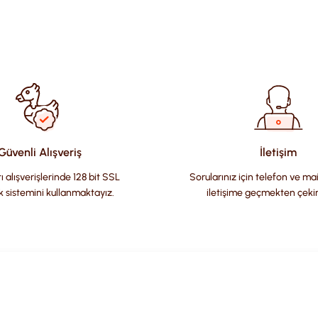
ularda yetersiz gördüğünüz noktaları öneri formunu kullanarak tara
Güvenli Alışveriş
İletişim
ı alışverişlerinde 128 bit SSL
Sorularınız için telefon ve ma
k sistemini kullanmaktayız.
iletişime geçmekten çeki
Gönder