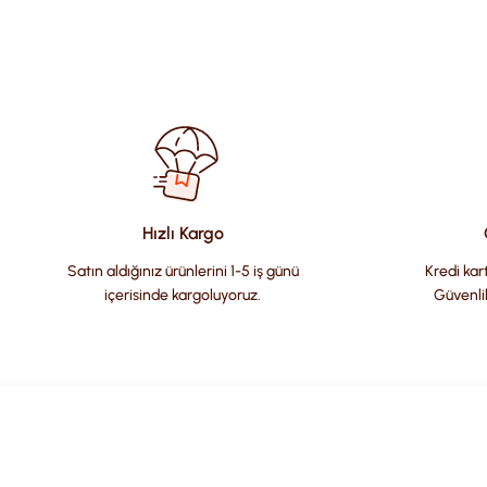
Bu ürünün fiyat bilgisi, resim, ürün açıklamalarında ve diğer kon
Görüş ve önerileriniz için teşekkür ederiz.
Ürün resmi kalitesiz, bozuk veya görüntülenemiyor.
Ürün açıklamasında eksik bilgiler bulunuyor.
Ürün bilgilerinde hatalar bulunuyor.
Hızlı Kargo
Ürün fiyatı diğer sitelerden daha pahalı.
Satın aldığınız ürünlerini 1-5 iş günü
Kredi kart
Bu ürüne benzer farklı alternatifler olmalı.
içerisinde kargoluyoruz.
Güvenli