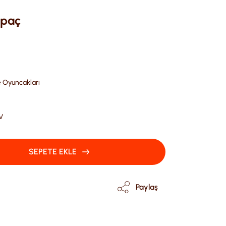
opaç
e Oyuncakları
V
SEPETE EKLE
Paylaş