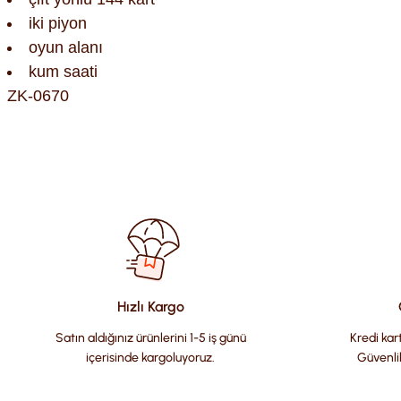
iki piyon
oyun alanı
kum saati
ZK-0670
Bu ürünün fiyat bilgisi, resim, ürün açıklamalarında ve diğer kon
Görüş ve önerileriniz için teşekkür ederiz.
Ürün resmi kalitesiz, bozuk veya görüntülenemiyor.
Ürün açıklamasında eksik bilgiler bulunuyor.
Ürün bilgilerinde hatalar bulunuyor.
Hızlı Kargo
Ürün fiyatı diğer sitelerden daha pahalı.
Satın aldığınız ürünlerini 1-5 iş günü
Kredi kart
Bu ürüne benzer farklı alternatifler olmalı.
içerisinde kargoluyoruz.
Güvenli