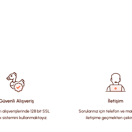
ularda yetersiz gördüğünüz noktaları öneri formunu kullanarak tara
Güvenli Alışveriş
İletişim
ı alışverişlerinde 128 bit SSL
Sorularınız için telefon ve ma
k sistemini kullanmaktayız.
iletişime geçmekten çeki