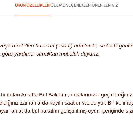
ÜRÜN ÖZELLİKLERİ
ÖDEME SEÇENEKLERİ
ÖNERİLERİNİZ
k veya modelleri bulunan (asorti) ürünlerde, stoktaki gün
na göre yardımcı olmaktan mutluluk duyarız.
iri olan Anlatta Bul Bakalım, dostlarınızla geçireceğini
 geldiğiniz zamanlarda keyifli saatler vadediyor. Bir keli
n anlat da bul bakalım geliştirilmiş oyun içeriğinde sizi y