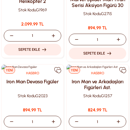
Helikopter 2
Serisi Aksiyon Figürü 30
Stok Kodu
G1969
Cm G2715
Stok Kodu
G2715
2.099,99 TL
894,99 TL
SEPETE EKLE
SEPETE EKLE
YENİ
YENİ
HASBRO
HASBRO
Iron Man Devasa Figüler
Iron Man ve Arkadaşları
Figürleri Ast.
Stok Kodu
G2023
Stok Kodu
G1257
894,99 TL
824,99 TL