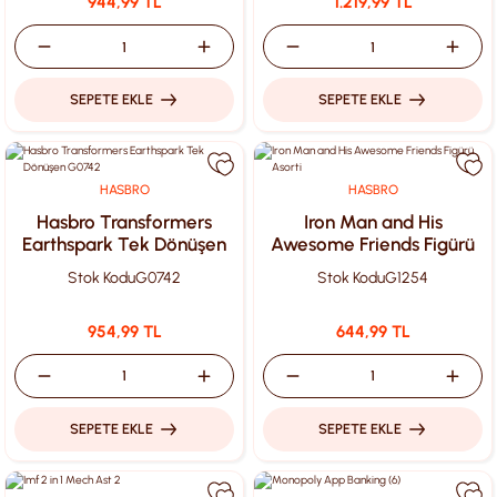
944,99 TL
1.219,99 TL
SEPETE EKLE
SEPETE EKLE
HASBRO
HASBRO
Hasbro Transformers
Iron Man and His
Earthspark Tek Dönüşen
Awesome Friends Figürü
G0742
Asorti
Stok Kodu
G0742
Stok Kodu
G1254
954,99 TL
644,99 TL
SEPETE EKLE
SEPETE EKLE