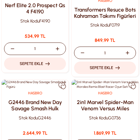
HASBRO
Nerf Elite 2.0 Prospect Qs
Transformers Resuce Bots
4 F4190
Kahraman Takımı Figürleri
Stok Kodu
F4190
F0719
Stok Kodu
F0719
534,99 TL
849,99 TL
SEPETE EKLE
SEPETE EKLE
HASBRO
HASBRO
G2446 Brand New Day
2in1 Marvel Spider-Man
Savage Smash Hulk
Venom Versus Miles
Figürü
Morales Remix Blast
Stok Kodu
G2446
Stok Kodu
G0736
Racer Oyun Seti
2.644,99 TL
1.869,99 TL