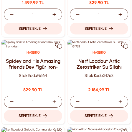
1.499,99 TL
829,90 TL
SEPETE EKLE
SEPETE EKLE
HASBRO
HASBRO
Spidey and His Amazing
Nerf Loadout Artic
Friends Dev Figür Iron-
Zerostriker Su Silahı
Man
G1763
Stok Kodu
F6164
Stok Kodu
G1763
829,90 TL
2.184,99 TL
SEPETE EKLE
SEPETE EKLE