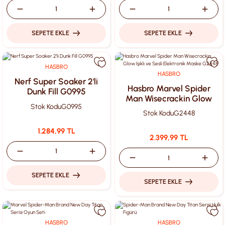
SEPETE EKLE
SEPETE EKLE
HASBRO
HASBRO
Nerf Super Soaker 2'li
Hasbro Marvel Spider
Dunk Fill G0995
Man Wisecrackin Glow
Stok Kodu
G0995
Işıklı ve Sesli Elektronik
Stok Kodu
G2448
Maske G2448
1.284,99 TL
2.399,99 TL
SEPETE EKLE
SEPETE EKLE
HASBRO
HASBRO