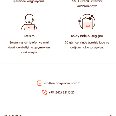
içerisinde kargoluyoruz.
SSL Güvenlik sistemini
kullanmaktayız.
İletişim
Kolay İade & Değişim
Sorularınız için telefon ve mail
30 gün içerisinde ücretsiz iade ve
üzerinden iletişime geçmekten
değişim hakkı sunuyoruz.
çekinmeyin.
info@ercanoyuncak.com.tr
+90 (342) 221 10 23