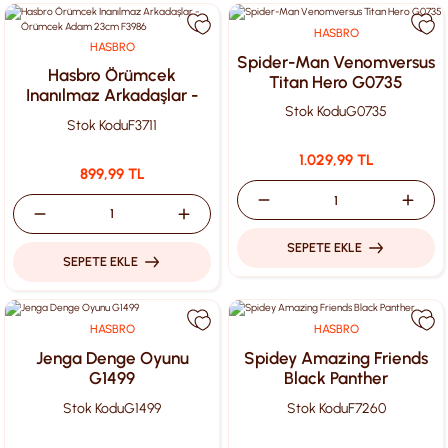
HASBRO
HASBRO
Spider-Man Venomversus
Hasbro Örümcek
Titan Hero G0735
Inanılmaz Arkadaşlar -
Stok Kodu
G0735
Örümcek Adam 23cm
Stok Kodu
F3711
F3986
1.029,99 TL
899,99 TL
SEPETE EKLE
SEPETE EKLE
HASBRO
HASBRO
Jenga Denge Oyunu
Spidey Amazing Friends
G1499
Black Panther
Stok Kodu
G1499
Stok Kodu
F7260