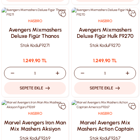
HASBRO
HASBRO
Avengers Mixmashers
Avengers Mixmashers
Deluxe Figür Thanos
Deluxe Figür Hulk F9270
F9271
Stok Kodu
F9271
Stok Kodu
F9270
1.249,90 TL
1.249,90 TL
SEPETE EKLE
SEPETE EKLE
HASBRO
HASBRO
Marvel Avengers Iron Man
Marvel Avengers Mix
Mix Mashers Aksiyon
Mashers Action Captain
Figürü F9269
America F9267
Stok Kodu
F9269
Stok Kodu
F9267