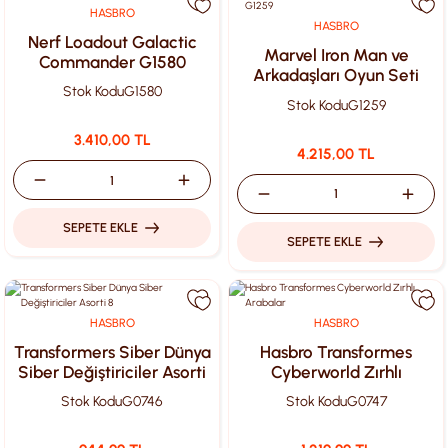
HASBRO
HASBRO
Nerf Loadout Galactic
Marvel Iron Man ve
Commander G1580
Arkadaşları Oyun Seti
Stok Kodu
G1580
G1259
Stok Kodu
G1259
3.410,00 TL
4.215,00 TL
SEPETE EKLE
SEPETE EKLE
HASBRO
HASBRO
Transformers Siber Dünya
Hasbro Transformes
Siber Değiştiriciler Asorti
Cyberworld Zırhlı
8
Arabalar
Stok Kodu
G0746
Stok Kodu
G0747