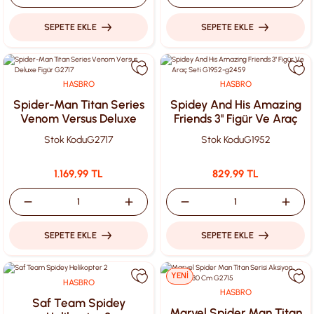
SEPETE EKLE
SEPETE EKLE
HASBRO
HASBRO
Spider-Man Titan Series
Spidey And His Amazing
Venom Versus Deluxe
Friends 3'' Figür Ve Araç
Figür G2717
Seti G1952-g2459
Stok Kodu
G2717
Stok Kodu
G1952
1.169,99 TL
829,99 TL
SEPETE EKLE
SEPETE EKLE
YENİ
HASBRO
HASBRO
Saf Team Spidey
Marvel Spider Man Titan