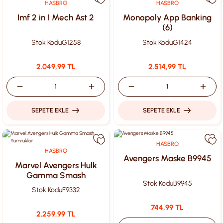
HASBRO
HASBRO
Imf 2 in 1 Mech Ast 2
Monopoly App Banking
(6)
Stok Kodu
G1258
Stok Kodu
G1424
2.049,99 TL
2.514,99 TL
SEPETE EKLE
SEPETE EKLE
HASBRO
HASBRO
Avengers Maske B9945
Marvel Avengers Hulk
Gamma Smash
Stok Kodu
B9945
Yumruklar
Stok Kodu
F9332
744,99 TL
2.259,99 TL