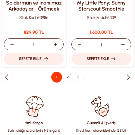
Spiderman ve Inanılmaz
My Little Pony: Sunny
Arkadaşlar - Örümcek
Starscout Smoothie
Adam 23cm F3986
Arabası - F6339
Stok Kodu
F3986
Stok Kodu
F6339
829,90 TL
1.600,00 TL
SEPETE EKLE
SEPETE EKLE
1
2
3
Hızlı Kargo
Güvenli Alışveriş
Satın aldığınız ürünlerini 1-5 iş günü
Kredi kartı alışverişlerinde 128 bit