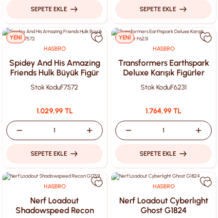
SEPETE EKLE
SEPETE EKLE
YENİ
YENİ
HASBRO
HASBRO
Spidey And His Amazing
Transformers Earthspark
Friends Hulk Büyük Figür
Deluxe Karışık Figürler
F7572
F6231
Stok Kodu
F7572
Stok Kodu
F6231
1.029,99 TL
1.764,99 TL
SEPETE EKLE
SEPETE EKLE
HASBRO
HASBRO
Nerf Loadout
Nerf Loadout Cyberlıght
Shadowspeed Recon
Ghost G1824