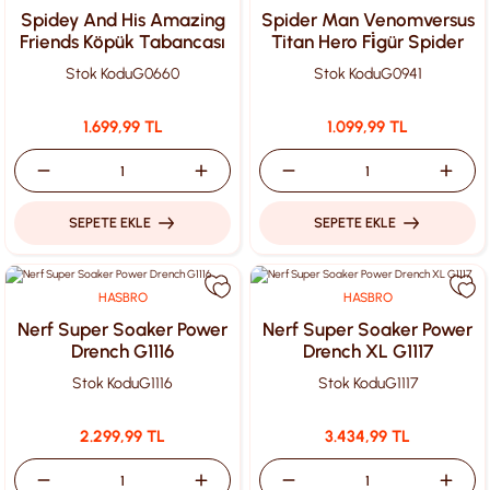
Spidey And His Amazing
Spider Man Venomversus
Friends Köpük Tabancası
Titan Hero Fi̇gür Spider
Man G0941
Stok Kodu
G0660
Stok Kodu
G0941
1.699,99 TL
1.099,99 TL
SEPETE EKLE
SEPETE EKLE
HASBRO
HASBRO
Nerf Super Soaker Power
Nerf Super Soaker Power
Drench G1116
Drench XL G1117
Stok Kodu
G1116
Stok Kodu
G1117
2.299,99 TL
3.434,99 TL