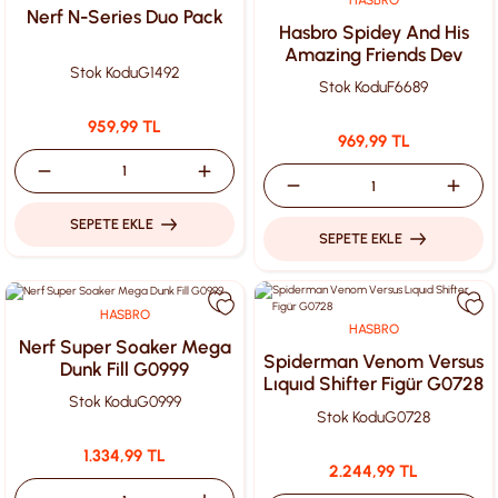
Nerf N-Series Duo Pack
Hasbro Spidey And His
Amazing Friends Dev
Stok Kodu
G1492
F6689
Stok Kodu
F6689
959,99 TL
969,99 TL
SEPETE EKLE
SEPETE EKLE
HASBRO
HASBRO
Nerf Super Soaker Mega
Spiderman Venom Versus
Dunk Fill G0999
Lıquıd Shifter Figür G0728
Stok Kodu
G0999
Stok Kodu
G0728
1.334,99 TL
2.244,99 TL