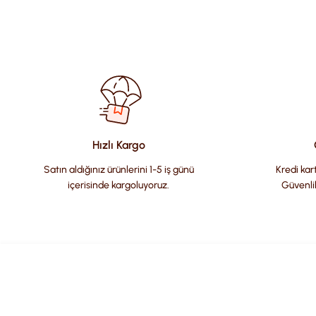
Bu ürünün fiyat bilgisi, resim, ürün açıklamalarında ve diğer kon
Görüş ve önerileriniz için teşekkür ederiz.
Ürün resmi kalitesiz, bozuk veya görüntülenemiyor.
Ürün açıklamasında eksik bilgiler bulunuyor.
Ürün bilgilerinde hatalar bulunuyor.
Hızlı Kargo
Ürün fiyatı diğer sitelerden daha pahalı.
Satın aldığınız ürünlerini 1-5 iş günü
Kredi kart
Bu ürüne benzer farklı alternatifler olmalı.
içerisinde kargoluyoruz.
Güvenli