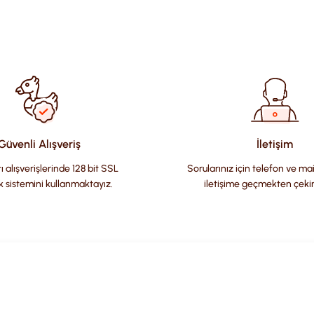
ularda yetersiz gördüğünüz noktaları öneri formunu kullanarak tara
Güvenli Alışveriş
İletişim
ı alışverişlerinde 128 bit SSL
Sorularınız için telefon ve ma
k sistemini kullanmaktayız.
iletişime geçmekten çeki
Gönder